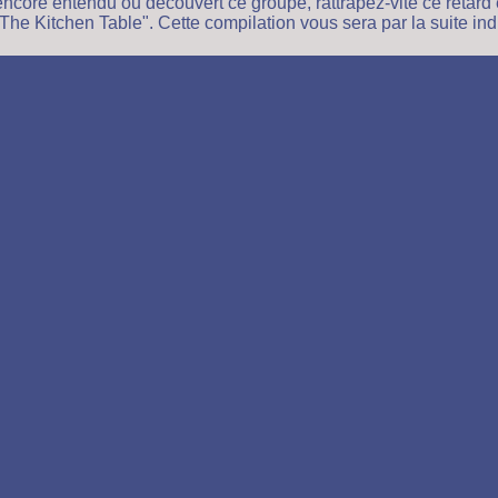
 encore entendu ou découvert ce groupe, rattrapez-vite ce retard
s The Kitchen Table". Cette compilation vous sera par la suite in