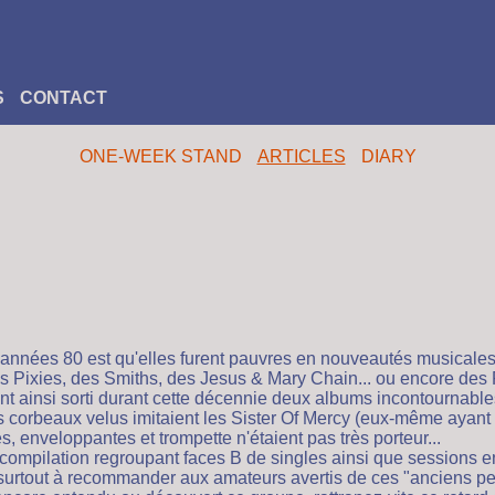
S
CONTACT
ONE-WEEK STAND
ARTICLES
DIARY
années 80 est qu'elles furent pauvres en nouveautés musicales. 
s Pixies, des Smiths, des Jesus & Mary Chain... ou encore des
nt ainsi sorti durant cette décennie deux albums incontournabl
es corbeaux velus imitaient les Sister Of Mercy (eux-même ayant
, enveloppantes et trompette n'étaient pas très porteur...
compilation regroupant faces B de singles ainsi que sessions e
 surtout à recommander aux amateurs avertis de ces "anciens pet