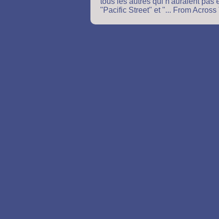
tous les autres qui n'auraient pas
"Pacific Street" et "... From Acros