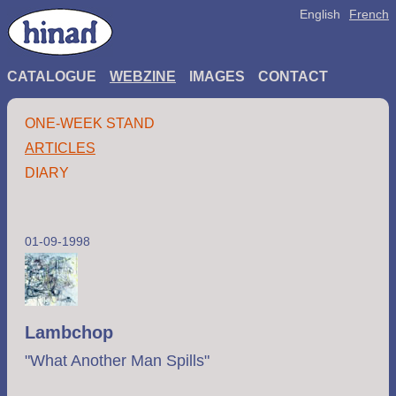
English
French
CATALOGUE
WEBZINE
IMAGES
CONTACT
ONE-WEEK STAND
ARTICLES
DIARY
01-09-1998
Lambchop
"What Another Man Spills"