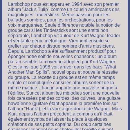
Lambchop nous est apparu en 1994 avec son premier
album "Jack's Tulip" comme un cousin américains des
magnifiques Tindersticks. Même passion pour les
ballades sombres, pour les orchestrations, pour les
voix marquantes. Seule différence notable la notion de
groupe car si les Tindersticks sont une entité non
séparable, Lambchop vit autour de Kurt Wagner leader
et véritable génie mélodique. Viennent ensuite se
greffer sur chaque disque nombre d'amis musiciens.
Depuis, Lambchop a été suffisamment productif pour
éponger notre soif de nouvelles chansons : un album
par an semble la moyenne adoptée par Kurt Wagner.
C'est ainsi que 1998 voit arriver dans les bacs "What
Another Man Spills", nouvel opus et nouvelle réussite
du groupe. La recette du groupe est en même temps
simple et compliquée car si les albums sortent de la
même matrice, chacun apporte une nouvelle brique à
l'édifice. Sur cet album les mélodies sont une nouvelle
fois caressées par des cordes, des cuivres, une guitare
hawaïenne (guitare étant apparue la première fois sur
l'album "Hank"), et la voix aigre-douce de Wagner. Mais
Kurt, depuis l'album précédent, a compris qu'il était
également sympa de laisser la place à quelques
créations de ses petits copains. Du coup certaines
chansons viennent nous chatouiller l'oreille suivant