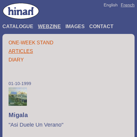
English
French
CATALOGUE
WEBZINE
IMAGES
CONTACT
ONE-WEEK STAND
ARTICLES
DIARY
01-10-1999
Migala
"Asi Duele Un Verano"