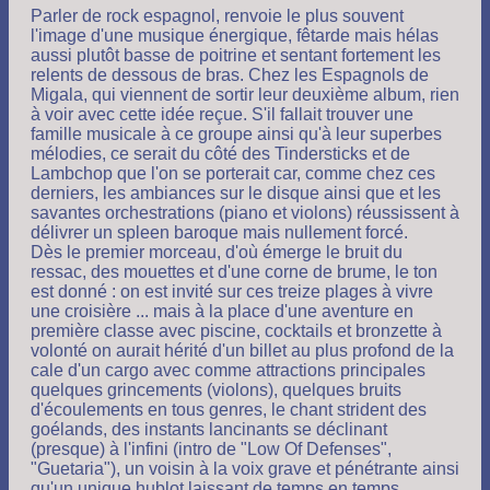
Parler de rock espagnol, renvoie le plus souvent
l'image d'une musique énergique, fêtarde mais hélas
aussi plutôt basse de poitrine et sentant fortement les
relents de dessous de bras. Chez les Espagnols de
Migala, qui viennent de sortir leur deuxième album, rien
à voir avec cette idée reçue. S'il fallait trouver une
famille musicale à ce groupe ainsi qu'à leur superbes
mélodies, ce serait du côté des Tindersticks et de
Lambchop que l'on se porterait car, comme chez ces
derniers, les ambiances sur le disque ainsi que et les
savantes orchestrations (piano et violons) réussissent à
délivrer un spleen baroque mais nullement forcé.
Dès le premier morceau, d'où émerge le bruit du
ressac, des mouettes et d'une corne de brume, le ton
est donné : on est invité sur ces treize plages à vivre
une croisière ... mais à la place d'une aventure en
première classe avec piscine, cocktails et bronzette à
volonté on aurait hérité d'un billet au plus profond de la
cale d'un cargo avec comme attractions principales
quelques grincements (violons), quelques bruits
d'écoulements en tous genres, le chant strident des
goélands, des instants lancinants se déclinant
(presque) à l'infini (intro de "Low Of Defenses",
"Guetaria"), un voisin à la voix grave et pénétrante ainsi
qu'un unique hublot laissant de temps en temps