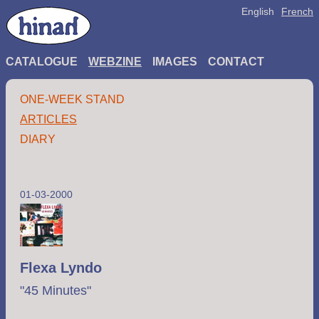
English
French
CATALOGUE
WEBZINE
IMAGES
CONTACT
ONE-WEEK STAND
ARTICLES
DIARY
01-03-2000
Flexa Lyndo
"45 Minutes"