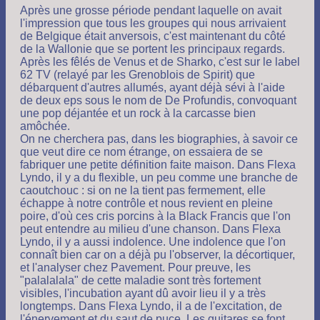
Après une grosse période pendant laquelle on avait
l'impression que tous les groupes qui nous arrivaient
de Belgique était anversois, c'est maintenant du côté
de la Wallonie que se portent les principaux regards.
Après les fêlés de Venus et de Sharko, c'est sur le label
62 TV (relayé par les Grenoblois de Spirit) que
débarquent d'autres allumés, ayant déjà sévi à l'aide
de deux eps sous le nom de De Profundis, convoquant
une pop déjantée et un rock à la carcasse bien
amôchée.
On ne cherchera pas, dans les biographies, à savoir ce
que veut dire ce nom étrange, on essaiera de se
fabriquer une petite définition faite maison. Dans Flexa
Lyndo, il y a du flexible, un peu comme une branche de
caoutchouc : si on ne la tient pas fermement, elle
échappe à notre contrôle et nous revient en pleine
poire, d'où ces cris porcins à la Black Francis que l'on
peut entendre au milieu d'une chanson. Dans Flexa
Lyndo, il y a aussi indolence. Une indolence que l'on
connaît bien car on a déjà pu l'observer, la décortiquer,
et l'analyser chez Pavement. Pour preuve, les
"palalalala" de cette maladie sont très fortement
visibles, l'incubation ayant dû avoir lieu il y a très
longtemps. Dans Flexa Lyndo, il a de l'excitation, de
l'énervement et du saut de puce. Les guitares se font