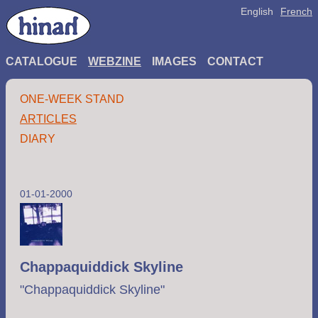
English
French
CATALOGUE
WEBZINE
IMAGES
CONTACT
ONE-WEEK STAND
ARTICLES
DIARY
01-01-2000
Chappaquiddick Skyline
"Chappaquiddick Skyline"