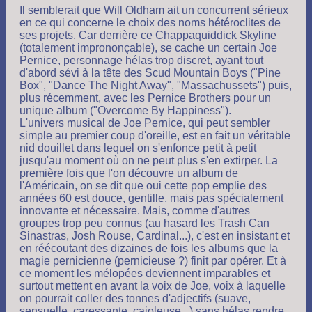
Il semblerait que Will Oldham ait un concurrent sérieux
en ce qui concerne le choix des noms hétéroclites de
ses projets. Car derrière ce Chappaquiddick Skyline
(totalement imprononçable), se cache un certain Joe
Pernice, personnage hélas trop discret, ayant tout
d'abord sévi à la tête des Scud Mountain Boys ("Pine
Box", "Dance The Night Away", "Massachussets") puis,
plus récemment, avec les Pernice Brothers pour un
unique album ("Overcome By Happiness").
L'univers musical de Joe Pernice, qui peut sembler
simple au premier coup d'oreille, est en fait un véritable
nid douillet dans lequel on s'enfonce petit à petit
jusqu'au moment où on ne peut plus s'en extirper. La
première fois que l'on découvre un album de
l'Américain, on se dit que oui cette pop emplie des
années 60 est douce, gentille, mais pas spécialement
innovante et nécessaire. Mais, comme d'autres
groupes trop peu connus (au hasard les Trash Can
Sinastras, Josh Rouse, Cardinal...), c'est en insistant et
en réécoutant des dizaines de fois les albums que la
magie pernicienne (pernicieuse ?) finit par opérer. Et à
ce moment les mélopées deviennent imparables et
surtout mettent en avant la voix de Joe, voix à laquelle
on pourrait coller des tonnes d'adjectifs (suave,
sensuelle, caressante, cajoleuse...) sans hélas rendre